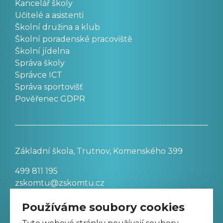
Kancelář školy
Učitelé a asistenti
Školní družina a klub
Školní poradenské pracoviště
Školní jídelna
Správa školy
Správce ICT
Správa sportovišť
Pověřenec GDPR
Základní škola, Trutnov, Komenského 399
499 811 195
zskomtu@zskomtu.cz
Používáme soubory cookies
Prohlášení o přístupnosti stránek