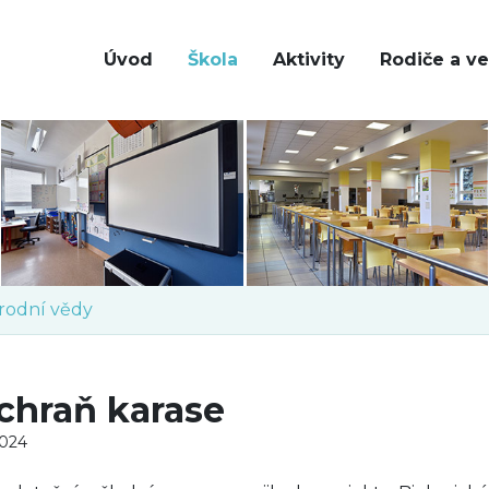
Úvod
Škola
Aktivity
Rodiče a ve
írodní vědy
chraň karase
2024