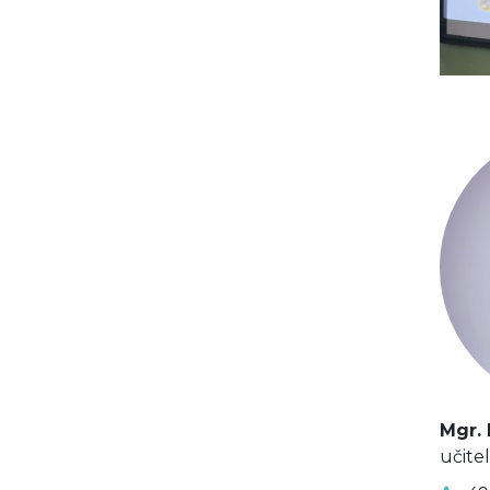
Mgr. 
učite