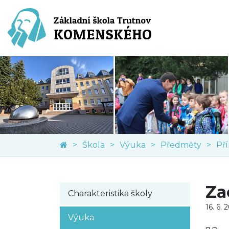
Škola
Výuka
Předměty
Př
Za
Charakteristika školy
16. 6. 
Výuka