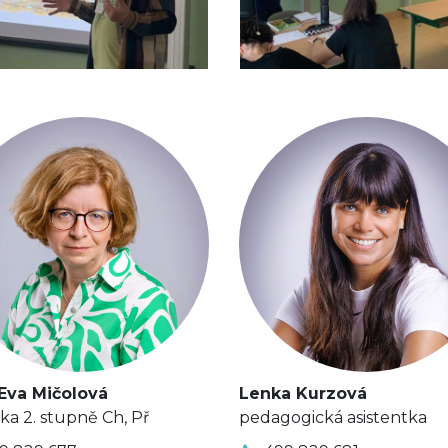
Eva Mičolová
Lenka Kurzová
lka 2. stupně Ch, Př
pedagogická asistentka