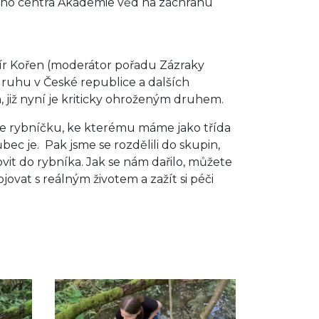
ckého centra Akademie věd na záchranu
imír Kořen (moderátor pořadu Zázraky
ruhu v České republice a dalších
 již nyní je kriticky ohroženým druhem.
dnice rybníčku, ke kterému máme jako třída
ůbec je. Pak jsme se rozdělili do skupin,
ovit do rybníka. Jak se nám dařilo, můžete
jovat s reálným životem a zažít si péči