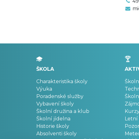
49
mi
ŠKOLA
AKTI
Charakteristika školy
Školn
Výuka
Techn
Poradenské služby
Školn
Vybavení školy
Zájm
Školní družina a klub
Kurz
Školní jídelna
Letní
Historie školy
Pozo
Absolventi školy
Meteo