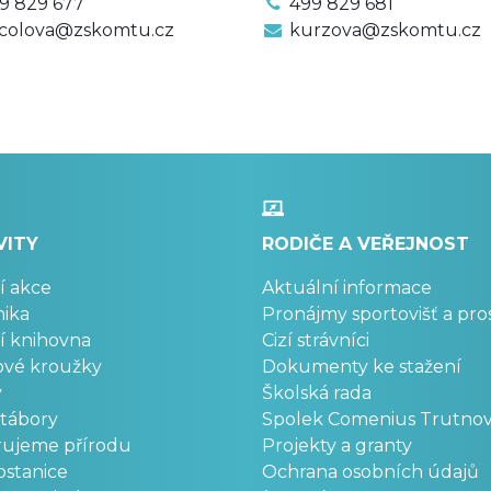
9 829 677
499 829 681
colova@zskomtu.cz
kurzova@zskomtu.cz
VITY
RODIČE A VEŘEJNOST
í akce
Aktuální informace
ika
Pronájmy sportovišť a pro
í knihovna
Cizí strávníci
ové kroužky
Dokumenty ke stažení
y
Školská rada
 tábory
Spolek Comenius Trutno
rujeme přírodu
Projekty a granty
stanice
Ochrana osobních údajů