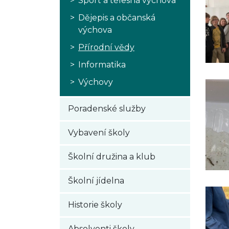
Sport a tělesná výchova
Dějepis a občanská
výchova
Přírodní vědy
Informatika
Výchovy
Poradenské služby
Vybavení školy
Školní družina a klub
Školní jídelna
Historie školy
Absolventi školy