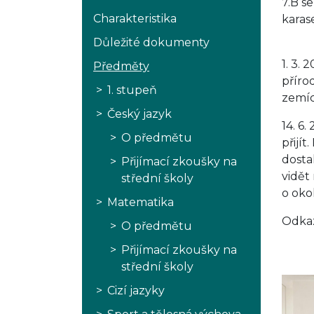
7.B s
Charakteristika
karas
Důležité dokumenty
1. 3.
Předměty
příro
1. stupeň
zemíc
Český jazyk
14. 6
O předmětu
přijí
dosta
Přijímací zkoušky na
vidět
střední školy
o okol
Matematika
Odkaz
O předmětu
Přijímací zkoušky na
střední školy
Cizí jazyky