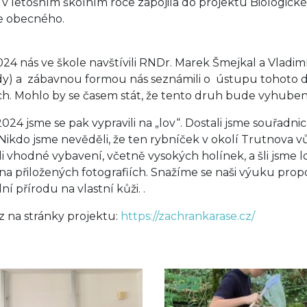
e v letošním školním roce zapojila do projektu Biologi
e obecného.
 2024 nás ve škole navštívili RNDr. Marek Šmejkal a Vlad
dy) a zábavnou formou nás seznámili o ústupu tohoto d
h. Mohlo by se časem stát, že tento druh bude vyhuben,
. 2024 jsme se pak vypravili na „lov“. Dostali jsme souřa
t. Nikdo jsme nevěděli, že ten rybníček v okolí Trutnova v
li vhodné vybavení, včetně vysokých holínek, a šli jsme l
 na přiložených fotografiích. Snažíme se naši výuku propo
ní přírodu na vlastní kůži. .
 na stránky projektu:
https://zachrankarase.cz/