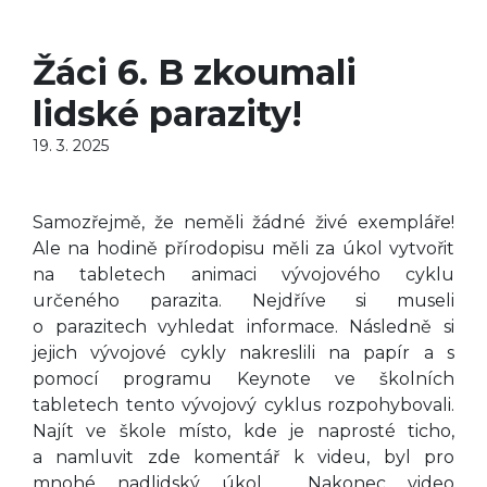
Žáci 6. B zkoumali
lidské parazity!
19. 3. 2025
Samozřejmě, že neměli žádné živé exempláře!
Ale na hodině přírodopisu měli za úkol vytvořit
na tabletech animaci vývojového cyklu
určeného parazita. Nejdříve si museli
o parazitech vyhledat informace. Následně si
jejich vývojové cykly nakreslili na papír a s
pomocí programu Keynote ve školních
tabletech tento vývojový cyklus rozpohybovali.
Najít ve škole místo, kde je naprosté ticho,
a namluvit zde komentář k videu, byl pro
mnohé nadlidský úkol. Nakonec video