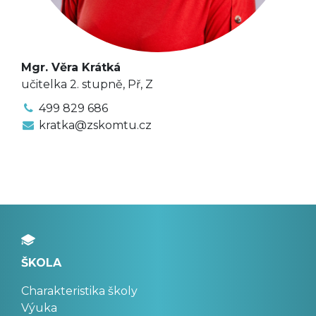
Mgr. Věra Krátká
učitelka 2. stupně, Př, Z
499 829 686
kratka@zskomtu.cz
ŠKOLA
Charakteristika školy
Výuka