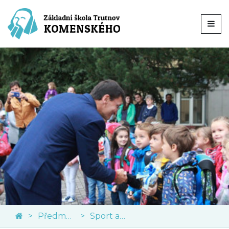
Předměty
Sport a tělesná výchova