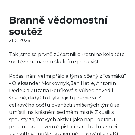
Branně vědomostní
soutěž
21. 5. 2026
Tak jsme se prvně zúčastnili okresního kola této
soutěže na našem školním sportovišti
Počasí nám velmi přálo a tým složený z "osmáků"
- Oleksander Morkovnyk, Jan Hátle, Antonín
Dědek a Zuzana Petříková si vůbec nevedli
špatně, i když to byla jejich premiéra. Z
celkového počtu dvanácti smíšených týmů se
umístili na krásném sedmém místě. Zkusili si
spousty zajímavých aktivit jako např. obranu
proti útoku nožem či pistolí, střelbu lukem či
z airsoftové pušky, vzájemné boxování a další.