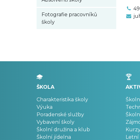
49
Fotografie pracovníků
ju
školy
ŠKOLA
AKTI
Charakteristika školy
Školn
Výuka
Techn
Poradenské služby
Školn
Vybavení školy
Zájm
Školní družina a klub
Kurz
Školní jídelna
Letní