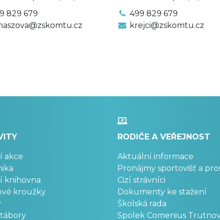
9 829 679
499 829 679
haszova@zskomtu.cz
krejci@zskomtu.cz
VITY
RODIČE A VEŘEJNOST
í akce
Aktuální informace
ika
Pronájmy sportovišť a pro
í knihovna
Cizí strávníci
ové kroužky
Dokumenty ke stažení
y
Školská rada
 tábory
Spolek Comenius Trutno