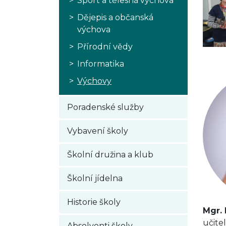
Sport a tělesná výchova
Dějepis a občanská
výchova
Přírodní vědy
Informatika
Výchovy
Poradenské služby
Vybavení školy
Školní družina a klub
Školní jídelna
Historie školy
Mgr.
učite
Absolventi školy