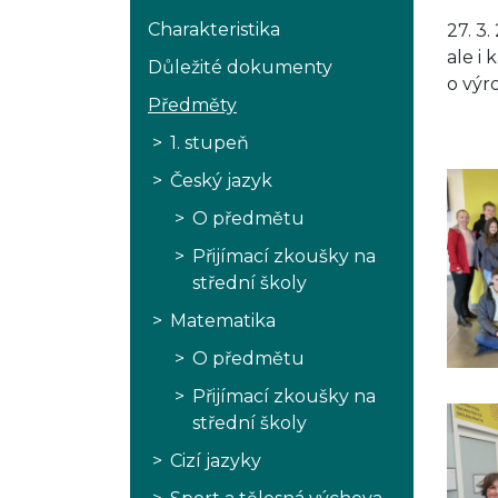
Charakteristika
27. 3
ale i
Důležité dokumenty
o výr
Předměty
1. stupeň
Český jazyk
O předmětu
Přijímací zkoušky na
střední školy
Matematika
O předmětu
Přijímací zkoušky na
střední školy
Cizí jazyky