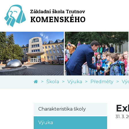
Škola
Výuka
Předměty
Vý
Ex
Charakteristika školy
31. 3. 
Výuka