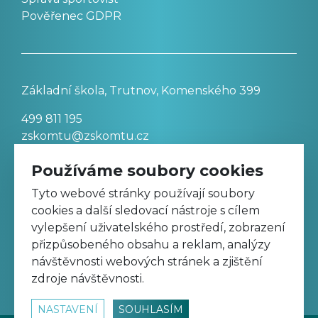
Pověřenec GDPR
Základní škola, Trutnov, Komenského 399
499 811 195
zskomtu@zskomtu.cz
Používáme soubory cookies
Prohlášení o přístupnosti stránek
Tyto webové stránky používají soubory
cookies a další sledovací nástroje s cílem
Nastavení cookies
vylepšení uživatelského prostředí, zobrazení
přizpůsobeného obsahu a reklam, analýzy
návštěvnosti webových stránek a zjištění
Sledujte nás na Facebooku
zdroje návštěvnosti.
NASTAVENÍ
SOUHLASÍM