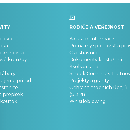
VITY
RODIČE A VEŘEJNOST
í akce
Aktuální informace
ika
Pronájmy sportovišť a pro
í knihovna
Cizí strávníci
ové kroužky
Dokumenty ke stažení
y
Školská rada
 tábory
Spolek Comenius Trutno
rujeme přírodu
Projekty a granty
stanice
Ochrana osobních údajů
a propisek
(GDPR)
okoutek
Whistleblowing