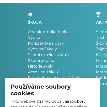
ŠKOLA
AKTI
Charakteristika školy
Školn
Výuka
Techn
Poradenské služby
Školn
Vybavení školy
Zájm
Školní družina a klub
Kurz
Školní jídelna
Letní
Historie školy
Pozo
Absolventi školy
Meteo
Fotografie pracovníků školy
Sbírk
Retr
Používáme soubory
cookies
Tyto webové stránky používají soubory