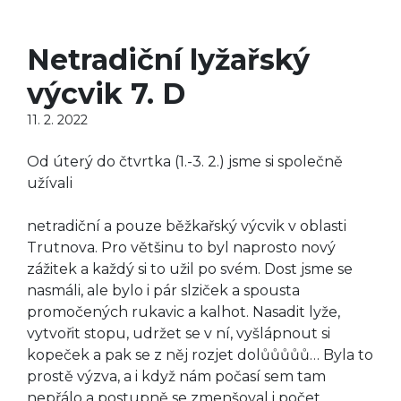
Netradiční lyžařský
výcvik 7. D
11. 2. 2022
Od úterý do čtvrtka (1.-3. 2.) jsme si společně
užívali
netradiční a pouze běžkařský výcvik v oblasti
Trutnova. Pro většinu to byl naprosto nový
zážitek a každý si to užil po svém. Dost jsme se
nasmáli, ale bylo i pár slziček a spousta
promočených rukavic a kalhot. Nasadit lyže,
vytvořit stopu, udržet se v ní, vyšlápnout si
kopeček a pak se z něj rozjet dolůůůůů… Byla to
prostě výzva, a i když nám počasí sem tam
nepřálo a postupně se zmenšoval i počet