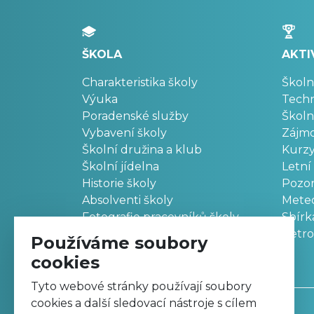
ŠKOLA
AKTI
Charakteristika školy
Školn
Výuka
Techn
Poradenské služby
Školn
Vybavení školy
Zájm
Školní družina a klub
Kurz
Školní jídelna
Letní
Historie školy
Pozo
Absolventi školy
Meteo
Fotografie pracovníků školy
Sbírk
Retr
Používáme soubory
cookies
Tyto webové stránky používají soubory
cookies a další sledovací nástroje s cílem