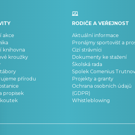
VITY
RODIČE A VEŘEJNOST
í akce
Aktuální informace
ika
Pronájmy sportovišť a pro
í knihovna
Cizí strávníci
ové kroužky
Dokumenty ke stažení
y
Školská rada
 tábory
Spolek Comenius Trutno
rujeme přírodu
Projekty a granty
stanice
Ochrana osobních údajů
a propisek
(GDPR)
okoutek
Whistleblowing