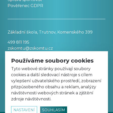
Pověřenec GDPR
Základní škola, Trutnov, Komenského 399
499 811 195
zskomtu@zskomtu.cz
Používáme soubory cookies
Prohlášení o přístupnosti stránek
Tyto webové stránky používají soubory
cookies a další sledovací nástroje s cílem
Nastavení cookies
vylepšení uživatelského prostředí, zobrazení
přizpůsobeného obsahu a reklam, analýzy
návštěvnosti webových stránek a zjištění
Sledujte nás na Facebooku
zdroje návštěvnosti.
NASTAVENÍ
SOUHLASÍM