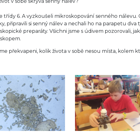
život v sobě skrývá senný nálev?
ze třídy 6. A vyzkoušeli mikroskopování senného nálevu.
ky, připravili si senný nálev a nechali ho na parapetu dva 
skopické preparáty. Všichni jsme s údivem pozorovali, jak
oskopem.
jsme překvapeni, kolik života v sobě nesou místa, kolem