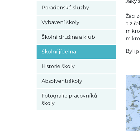
Jaký 
Poradenské služby
Žáci 
Vybavení školy
a z ře
mikro
Školní družina a klub
mikr
Byli 
Školní jídelna
Historie školy
Absolventi školy
Fotografie pracovníků
školy