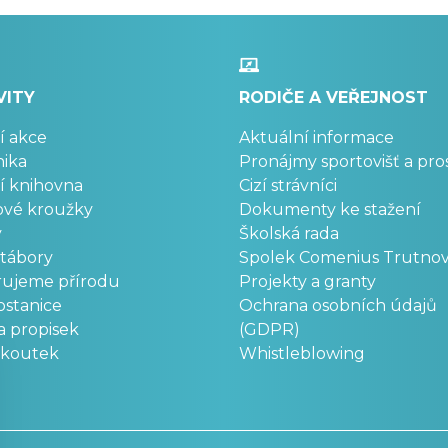
VITY
RODIČE A VEŘEJNOST
í akce
Aktuální informace
ika
Pronájmy sportovišť a pro
í knihovna
Cizí strávníci
ové kroužky
Dokumenty ke stažení
y
Školská rada
 tábory
Spolek Comenius Trutno
rujeme přírodu
Projekty a granty
stanice
Ochrana osobních údajů
a propisek
(GDPR)
okoutek
Whistleblowing