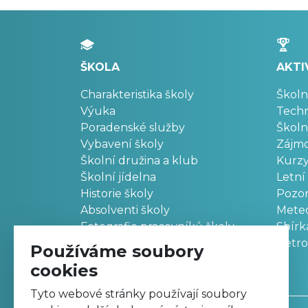
ŠKOLA
AKTI
Charakteristika školy
Školn
Výuka
Techn
Poradenské služby
Školn
Vybavení školy
Zájm
Školní družina a klub
Kurz
Školní jídelna
Letní
Historie školy
Pozo
Absolventi školy
Meteo
Fotografie pracovníků školy
Sbírk
Retr
Používáme soubory
cookies
Tyto webové stránky používají soubory