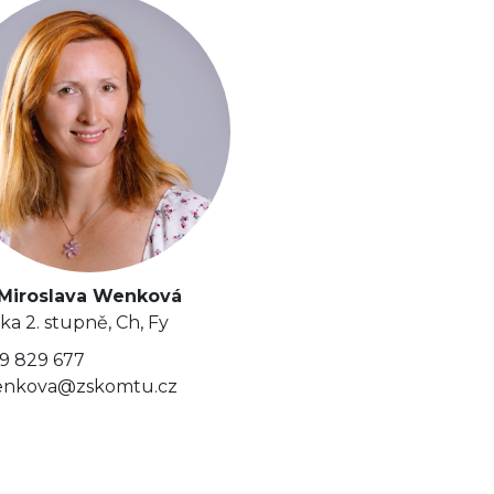
 Miroslava Wenková
ka 2. stupně, Ch, Fy
9 829 677
nkova@zskomtu.cz