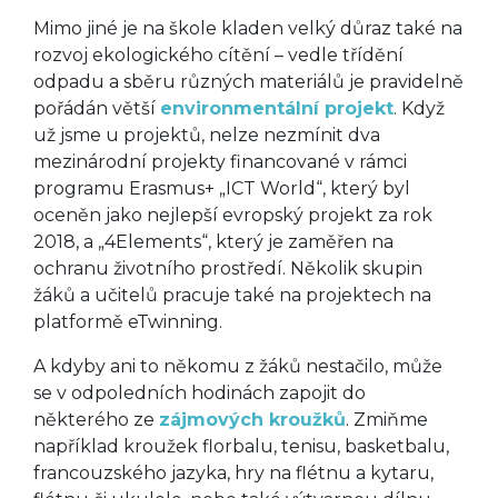
Mimo jiné je na škole kladen velký důraz také na
rozvoj ekologického cítění – vedle třídění
odpadu a sběru různých materiálů je pravidelně
pořádán větší
environmentální projekt
. Když
už jsme u projektů, nelze nezmínit dva
mezinárodní projekty financované v rámci
programu Erasmus+ „ICT World“, který byl
oceněn jako nejlepší evropský projekt za rok
2018, a „4Elements“, který je zaměřen na
ochranu životního prostředí. Několik skupin
žáků a učitelů pracuje také na projektech na
platformě eTwinning.
A kdyby ani to někomu z žáků nestačilo, může
se v odpoledních hodinách zapojit do
některého ze
zájmových kroužků
. Zmiňme
například kroužek florbalu, tenisu, basketbalu,
francouzského jazyka, hry na flétnu a kytaru,