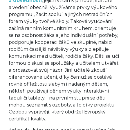
a dovednosti
, jejich vztah k přírodě, kultuře
a vědění obecně. Využíváme prvky výukového
programu „Začít spolu“ a jiných netradičních
forem výuky tvořivé školy. Takové vyučování
začíná ranním komunitním kruhem, orientuje
se na osobnost žáka a jeho individuální potřeby,
podporuje kooperaci žáků ve skupině, nabízí
rodičům častější návštěvy výuky a zlepšuje
komunikaci mezi učiteli, rodiči a žáky. Děti se učí
formou diskusí se spolužáky a učitelem utvářet
a prosazovat svůj názor. Jiní učitelé zkouší
diferencované učení, díky čemuž se dostává
rovné příležitosti slabým i nadaným dětem,
někteří používají během výuky interaktivní
tabuli či tablety. I na prvním stupni se děti
mohou seznámit s ozoboty, a to díky projektu
Ozoboti vyprávějí, který obdržel Evropský
certifikát kvality.