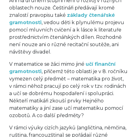
Ani na druhém stupni není o rozvoj v různých
oblastech nouze. Češtináři předávají kromě
znalostí pravopisu také
základy čtenářské
gramotnosti
, vedou děti k plynulému projevu
pomocí mluvních cvičení a k lásce k literatuře
prostřednictvím čtenářských dílen. Rozhodně
není nouze ani o různé recitační soutěže, ani
návštěvy divadel.
V matematice se žáci mimo jiné
učí finanční
gramotnosti
, přičemž této oblasti je v 8. ročníku
vymezen celý předmět – matematika pro život,
v rámci něhož pracují po celý rok v tzv. rodinách
a učí se dobrému hospodaření i spolupráci.
Někteří matikáři zkouší prvky Hejného
matematiky a jiní zase učí matematiku pomocí
ozobotů. A co další předměty?
V rámci výuky cizích jazyků (angličtina, němčina,
ruština, francouzština) se pořádají různé