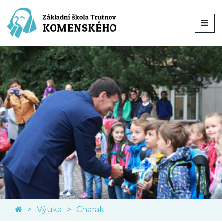
Výuka
Charakteristika