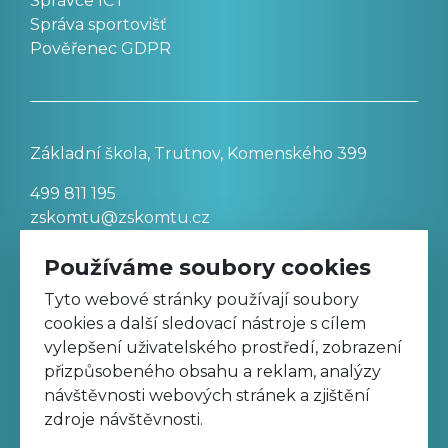
Správce ICT
Správa sportovišť
Pověřenec GDPR
Základní škola, Trutnov, Komenského 399
499 811 195
zskomtu@zskomtu.cz
Používáme soubory cookies
Prohlášení o přístupnosti stránek
Tyto webové stránky používají soubory
cookies a další sledovací nástroje s cílem
Nastavení cookies
vylepšení uživatelského prostředí, zobrazení
přizpůsobeného obsahu a reklam, analýzy
návštěvnosti webových stránek a zjištění
Sledujte nás na Facebooku
zdroje návštěvnosti.