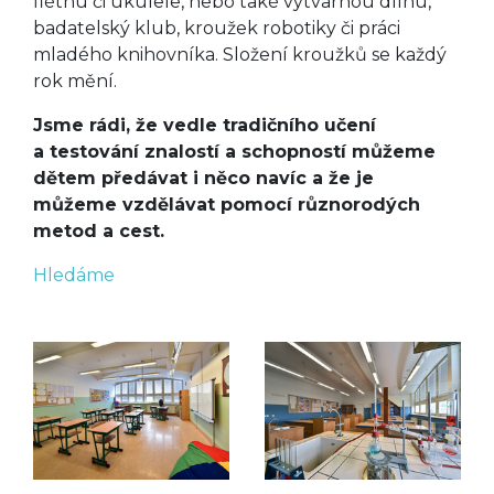
flétnu či ukulele, nebo také výtvarnou dílnu,
badatelský klub, kroužek robotiky či práci
mladého knihovníka. Složení kroužků se každý
rok mění.
Jsme rádi, že vedle tradičního učení
a testování znalostí a schopností můžeme
dětem předávat i něco navíc a že je
můžeme vzdělávat pomocí různorodých
metod a cest.
Hledáme