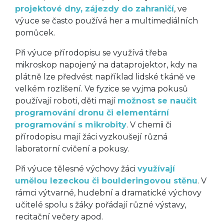
projektové dny, zájezdy do zahraničí
, ve
výuce se často používá her a multimediálních
pomůcek.
Při výuce přírodopisu se využívá třeba
mikroskop napojený na dataprojektor, kdy na
plátně lze předvést například lidské tkáně ve
velkém rozlišení. Ve fyzice se vyjma pokusů
používají roboti, děti mají
možnost se naučit
programování dronu či elementární
programování s mikrobity
. V chemii či
přírodopisu mají žáci vyzkoušejí různá
laboratorní cvičení a pokusy.
Při výuce tělesné výchovy žáci
využívají
umělou lezeckou či boulderingovou stěnu
. V
rámci výtvarné, hudební a dramatické výchovy
učitelé spolu s žáky pořádají různé výstavy,
recitační večery apod.