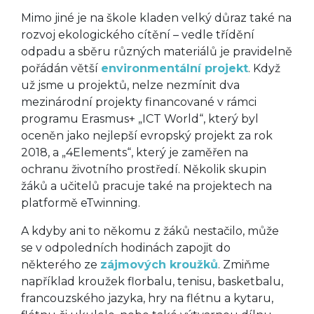
Mimo jiné je na škole kladen velký důraz také na
rozvoj ekologického cítění – vedle třídění
odpadu a sběru různých materiálů je pravidelně
pořádán větší
environmentální projekt
. Když
už jsme u projektů, nelze nezmínit dva
mezinárodní projekty financované v rámci
programu Erasmus+ „ICT World“, který byl
oceněn jako nejlepší evropský projekt za rok
2018, a „4Elements“, který je zaměřen na
ochranu životního prostředí. Několik skupin
žáků a učitelů pracuje také na projektech na
platformě eTwinning.
A kdyby ani to někomu z žáků nestačilo, může
se v odpoledních hodinách zapojit do
některého ze
zájmových kroužků
. Zmiňme
například kroužek florbalu, tenisu, basketbalu,
francouzského jazyka, hry na flétnu a kytaru,