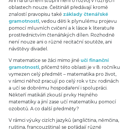
Ani na druhém stupni není o rozvoj v různých
oblastech nouze. Češtináři předávají kromě
znalostí pravopisu také
základy čtenářské
gramotnosti
, vedou děti k plynulému projevu
pomocí mluvních cvičení a k lásce k literatuře
prostřednictvím čtenářských dílen. Rozhodně
není nouze ani o různé recitační soutěže, ani
návštěvy divadel.
V matematice se žáci mimo jiné
učí finanční
gramotnosti
, přičemž této oblasti je v 8. ročníku
vymezen celý předmět – matematika pro život,
v rámci něhož pracují po celý rok v tzv. rodinách
a učí se dobrému hospodaření i spolupráci.
Někteří matikáři zkouší prvky Hejného
matematiky a jiní zase učí matematiku pomocí
ozobotů. A co další předměty?
V rámci výuky cizích jazyků (angličtina, němčina,
ruština, francouzština) se pořádají různé