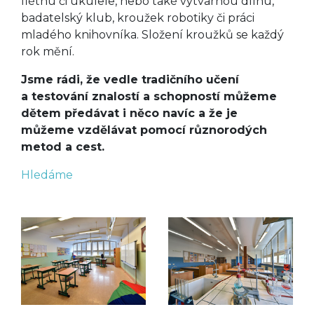
flétnu či ukulele, nebo také výtvarnou dílnu,
badatelský klub, kroužek robotiky či práci
mladého knihovníka. Složení kroužků se každý
rok mění.
Jsme rádi, že vedle tradičního učení
a testování znalostí a schopností můžeme
dětem předávat i něco navíc a že je
můžeme vzdělávat pomocí různorodých
metod a cest.
Hledáme