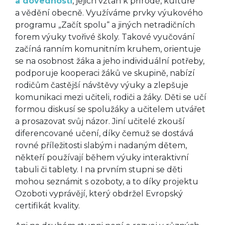
a dovednosti
, jejich vztah k přírodě, kultuře
a vědění obecně. Využíváme prvky výukového
programu „Začít spolu“ a jiných netradičních
forem výuky tvořivé školy. Takové vyučování
začíná ranním komunitním kruhem, orientuje
se na osobnost žáka a jeho individuální potřeby,
podporuje kooperaci žáků ve skupině, nabízí
rodičům častější návštěvy výuky a zlepšuje
komunikaci mezi učiteli, rodiči a žáky. Děti se učí
formou diskusí se spolužáky a učitelem utvářet
a prosazovat svůj názor. Jiní učitelé zkouší
diferencované učení, díky čemuž se dostává
rovné příležitosti slabým i nadaným dětem,
někteří používají během výuky interaktivní
tabuli či tablety. I na prvním stupni se děti
mohou seznámit s ozoboty, a to díky projektu
Ozoboti vyprávějí, který obdržel Evropský
certifikát kvality.