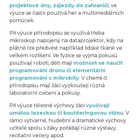
projektové dny, zájezdy do zahraničí
, ve
výuce se často používá her a multimediálních
pomůcek.
Při výuce přírodopisu se využívá třeba
mikroskop napojený na dataprojektor, kdy na
plátně lze předvést například lidské tkáně ve
velkém rozlišení. Ve fyzice se vyjma pokusů
používají roboti, děti mají
možnost se naučit
programování dronu či elementární
programování s mikrobity
. V chemii či
přírodopisu mají žáci vyzkoušejí různá
laboratorní cvičení a pokusy.
Při výuce tělesné výchovy žáci
využívají
umělou lezeckou či boulderingovou stěnu
. V
rámci výtvarné, hudební a dramatické výchovy
učitelé spolu s žáky pořádají různé výstavy,
recitační večery apod.