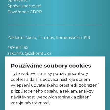
Správce ICT
Správa sportovišť
Pověřenec GDPR
Základní škola, Trutnov, Komenského 399
499 811 195
zskomtu@zskomtu.cz
Používáme soubory cookies
Prohlášení o přístupnosti stránek
Tyto webové stránky používají soubory
cookies a další sledovací nástroje s cílem
Nastavení cookies
vylepšení uživatelského prostředí, zobrazení
přizpůsobeného obsahu a reklam, analýzy
návštěvnosti webových stránek a zjištění
Sledujte nás na Facebooku
zdroje návštěvnosti.