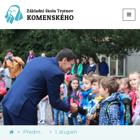
Předměty
1. stupeň