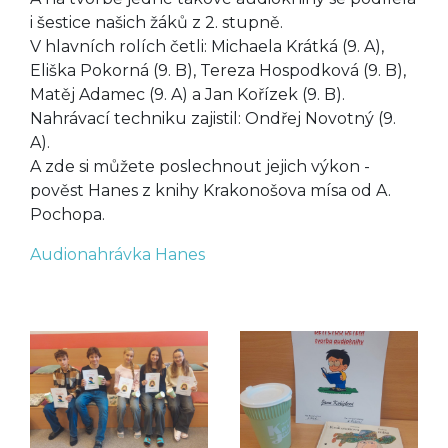
i šestice našich žáků z 2. stupně.
V hlavních rolích četli: Michaela Krátká (9. A),
Eliška Pokorná (9. B), Tereza Hospodková (9. B),
Matěj Adamec (9. A) a Jan Kořízek (9. B).
Nahrávací techniku zajistil: Ondřej Novotný (9.
A).
A zde si můžete poslechnout jejich výkon -
pověst Hanes z knihy Krakonošova mísa od A.
Pochopa.
Audionahrávka Hanes