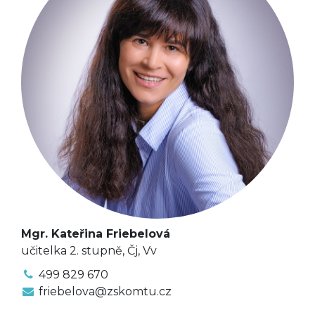
Mgr. Kateřina Friebelová
učitelka 2. stupně, Čj, Vv
499 829 670
friebelova@zskomtu.cz