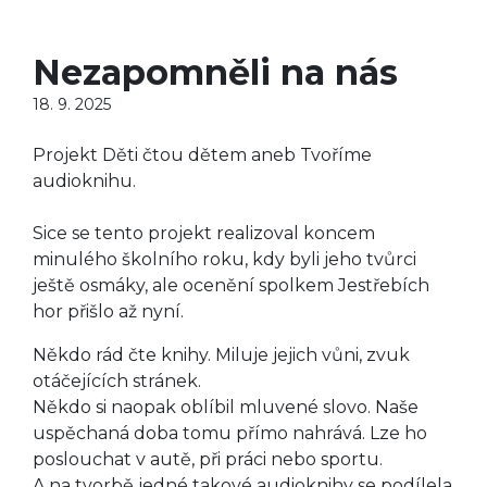
Nezapomněli na nás
18. 9. 2025
Projekt Děti čtou dětem aneb Tvoříme
audioknihu.
Sice se tento projekt realizoval koncem
minulého školního roku, kdy byli jeho tvůrci
ještě osmáky, ale ocenění spolkem Jestřebích
hor přišlo až nyní.
Někdo rád čte knihy. Miluje jejich vůni, zvuk
otáčejících stránek.
Někdo si naopak oblíbil mluvené slovo. Naše
uspěchaná doba tomu přímo nahrává. Lze ho
poslouchat v autě, při práci nebo sportu.
A na tvorbě jedné takové audioknihy se podílela