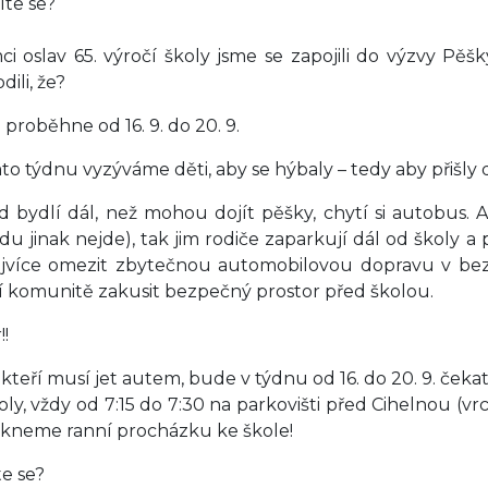
íte se?
ci oslav 65. výročí školy jsme se zapojili do výzvy Pěšk
ili, že?
 proběhne od 16. 9. do 20. 9.
to týdnu vyzýváme děti, aby se hýbaly – tedy aby přišly d
 bydlí dál, než mohou dojít pěšky, chytí si autobus. A
du jinak nejde), tak jim rodiče zaparkují dál od školy a 
jvíce omezit zbytečnou automobilovou dopravu v bezp
í komunitě zakusit bezpečný prostor před školou.
!!
, kteří musí jet autem, bude v týdnu od 16. do 20. 9. če
oly, vždy od 7:15 do 7:30 na parkovišti před Cihelnou (v
kneme ranní procházku ke škole!
te se?