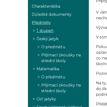
Připoj
Charakteristika
V rám
Důležité dokumenty
nechod
Předměty
Výzva
1. stupeň
V tom
Český jazyk
Pokud
O předmětu
oprav
Přijímací zkoušky na
co ne
střední školy
školn
Matematika
Pozor
O předmětu
Na ty
Přijímací zkoušky na
do šk
střední školy
podni
Cizí jazyky
Přidá