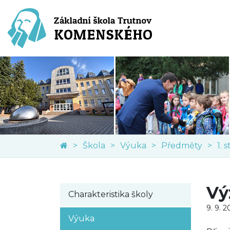
Škola
Výuka
Předměty
1. 
Vý
Charakteristika školy
9. 9. 
Výuka