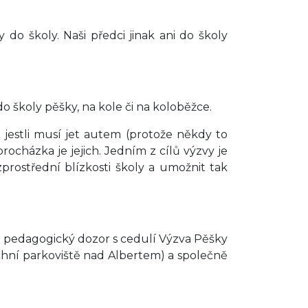
y do školy. Naši předci jinak ani do školy
o školy pěšky, na kole či na koloběžce.
 jestli musí jet autem (protože někdy to
procházka je jejich. Jedním z cílů výzvy je
rostřední blízkosti školy a umožnit tak
kat pedagogický dozor s cedulí Výzva Pěšky
rchní parkoviště nad Albertem) a společně