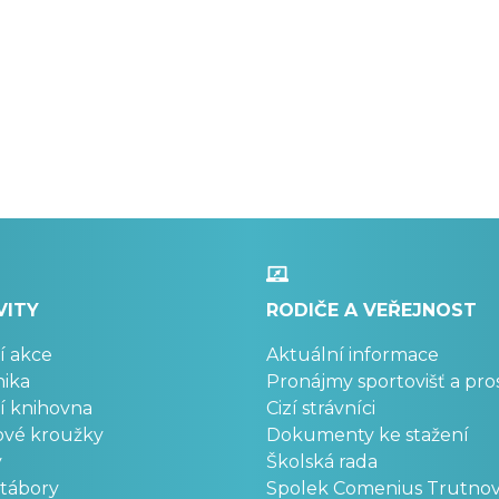
VITY
RODIČE A VEŘEJNOST
í akce
Aktuální informace
ika
Pronájmy sportovišť a pro
í knihovna
Cizí strávníci
ové kroužky
Dokumenty ke stažení
y
Školská rada
 tábory
Spolek Comenius Trutno