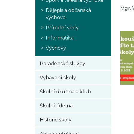
Sport a tělesná výchova
Mgr. 
Dějepis a občanská
výchova
Přírodní vědy
Informatika
Výchovy
Poradenské služby
Vybavení školy
Školní družina a klub
Školní jídelna
Historie školy
Absolventi školy