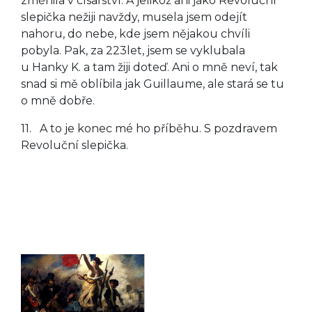
změnila v císařství. A jelikož ani jako Revoluční
slepička nežiji navždy, musela jsem odejít
nahoru, do nebe, kde jsem nějakou chvíli
pobyla. Pak, za 223let, jsem se vyklubala
u Hanky K. a tam žiji doteď. Ani o mně neví, tak
snad si mě oblíbila jak Guillaume, ale stará se tu
o mně dobře.
11. A to je konec mé ho příběhu. S pozdravem
Revoluční slepička.