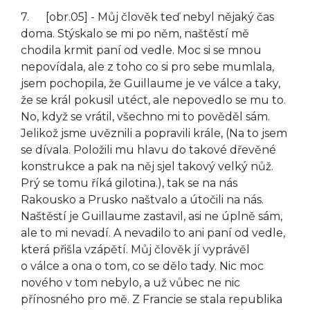
7. [obr.05] - Můj člověk teď nebyl nějaký čas
doma. Stýskalo se mi po něm, naštěstí mě
chodila krmit paní od vedle. Moc si se mnou
nepovídala, ale z toho co si pro sebe mumlala,
jsem pochopila, že Guillaume je ve válce a taky,
že se král pokusil utéct, ale nepovedlo se mu to.
No, když se vrátil, všechno mi to pověděl sám.
Jelikož jsme uvěznili a popravili krále, (Na to jsem
se dívala. Položili mu hlavu do takové dřevěné
konstrukce a pak na něj sjel takový velký nůž.
Prý se tomu říká gilotina.), tak se na nás
Rakousko a Prusko naštvalo a útočili na nás.
Naštěstí je Guillaume zastavil, asi ne úplně sám,
ale to mi nevadí. A nevadilo to ani paní od vedle,
která přišla vzápětí. Můj člověk jí vyprávěl
o válce a ona o tom, co se dělo tady. Nic moc
nového v tom nebylo, a už vůbec ne nic
přínosného pro mě. Z Francie se stala republika