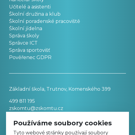
Učitelé a asistenti
Školní družina a klub
Školní poradenské pracoviště
Školní jídelna
Správa školy
Správce ICT
Správa sportovišť
Pověřenec GDPR
Základní škola, Trutnov, Komenského 399
499 811 195
zskomtu@zskomtu.cz
Používáme soubory cookies
Prohlášení o přístupnosti stránek
Tyto webové stránky používají soubory