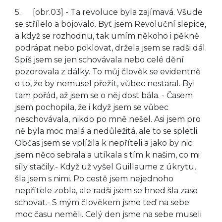
5. [obr.03] - Ta revoluce byla zajímavá. Všude
se střílelo a bojovalo. Byť jsem Revoluční slepice,
a když se rozhodnu, tak umím někoho i pěkně
podrápat nebo poklovat, držela jsem se radši dál.
Spíš jsem se jen schovávala nebo celé dění
pozorovala z dálky. To můj člověk se evidentně
o to, že by nemusel přežít, vůbec nestaral. Byl
tam pořád, až jsem se o něj dost bála. - Časem
jsem pochopila, že i když jsem se vůbec
neschovávala, nikdo po mně nešel. Asi jsem pro
ně byla moc malá a nedůležitá, ale to se spletli.
Občas jsem se vplížila k nepříteli a jako by nic
jsem něco sebrala a utíkala s tím k našim, co mi
síly stačily.- Když už vyšel Guillaume z úkrytu,
šla jsem s nimi. Po cestě jsem nejednoho
nepřítele zobla, ale radši jsem se hned šla zase
schovat.- S mým člověkem jsme teď na sebe
moc času neměli. Celý den jsme na sebe museli