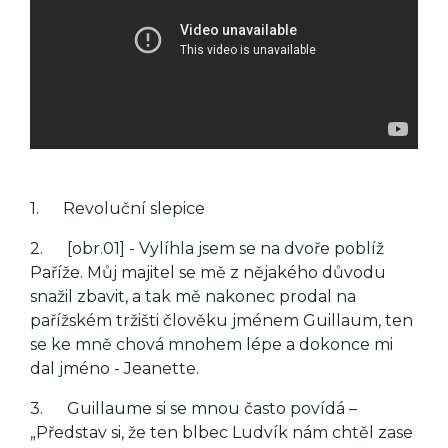
1. Revoluční slepice
2. [obr.01] - Vylíhla jsem se na dvoře poblíž
Paříže. Můj majitel se mě z nějakého důvodu
snažil zbavit, a tak mě nakonec prodal na
pařížském tržišti člověku jménem Guillaum, ten
se ke mně chová mnohem lépe a dokonce mi
dal jméno - Jeanette.
3. Guillaume si se mnou často povídá –
„Představ si, že ten blbec Ludvík nám chtěl zase