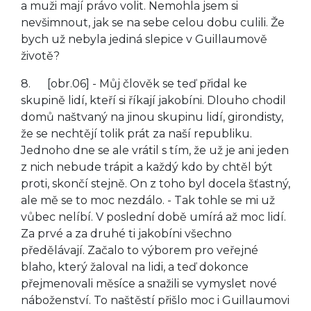
a muži mají právo volit. Nemohla jsem si
nevšimnout, jak se na sebe celou dobu culili. Že
bych už nebyla jediná slepice v Guillaumově
životě?
8. [obr.06] - Můj člověk se teď přidal ke
skupině lidí, kteří si říkají jakobíni. Dlouho chodil
domů naštvaný na jinou skupinu lidí, girondisty,
že se nechtějí tolik prát za naší republiku.
Jednoho dne se ale vrátil s tím, že už je ani jeden
z nich nebude trápit a každý kdo by chtěl být
proti, skončí stejně. On z toho byl docela šťastný,
ale mě se to moc nezdálo. - Tak tohle se mi už
vůbec nelíbí. V poslední době umírá až moc lidí.
Za prvé a za druhé ti jakobíni všechno
předělávají. Začalo to výborem pro veřejné
blaho, který žaloval na lidi, a teď dokonce
přejmenovali měsíce a snažili se vymyslet nové
náboženství. To naštěstí přišlo moc i Guillaumovi