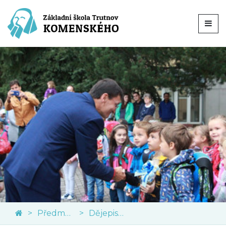
Předměty
Dějepis a občanská výchova