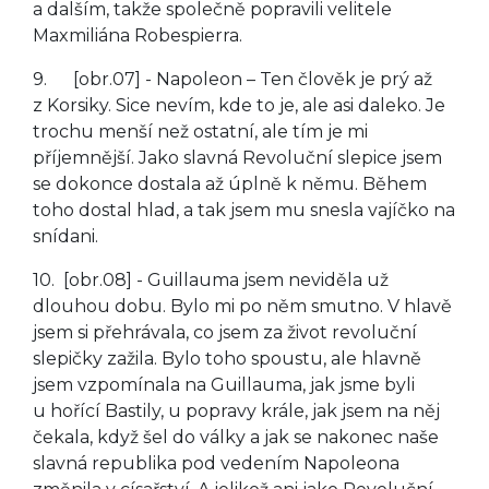
a dalším, takže společně popravili velitele
Maxmiliána Robespierra.
9. [obr.07] - Napoleon – Ten člověk je prý až
z Korsiky. Sice nevím, kde to je, ale asi daleko. Je
trochu menší než ostatní, ale tím je mi
příjemnější. Jako slavná Revoluční slepice jsem
se dokonce dostala až úplně k němu. Během
toho dostal hlad, a tak jsem mu snesla vajíčko na
snídani.
10. [obr.08] - Guillauma jsem neviděla už
dlouhou dobu. Bylo mi po něm smutno. V hlavě
jsem si přehrávala, co jsem za život revoluční
slepičky zažila. Bylo toho spoustu, ale hlavně
jsem vzpomínala na Guillauma, jak jsme byli
u hořící Bastily, u popravy krále, jak jsem na něj
čekala, když šel do války a jak se nakonec naše
slavná republika pod vedením Napoleona