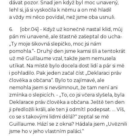
dávat pozor. Snad jen když byl moc unavený,
lehl si, já si vyskočila k němu a on mě hladil
a vždy mi něco povídal, než jsme oba usnuli.
6. [obr.04] - Když už konečně nastal klid, můj
pán mi unaveně, ale šťastně zašeptal do ucha-
„Ty moje šikovná slepičko, moc jsi nám
pomohla.“- Druhý den jsme kamsi šli a tentokrát
už mě Guillaume vzal, takže jsem nemusela
utíkat. Na místě bylo docela dost lidí a pár si mě
i pohladilo. Pak jeden začal číst „Deklaraci práv
člověka a občana“. Bylo to zajímavé, ale
nemohla jsem si nevšimnout, že tam není ani
zmínka o slepicích. - „To, co jsi včera slyšela, byla
Deklarace práv člověka a občana. Ještě ten den
ji předložili králi, ale ten ji odmítl podepsat. … Víš,
co se s takovými lidmi dělá?“ zeptal se mě
Guillaume. Hází se z okna? Hádala jsem „Uvěznili
jsme ho v jeho vlastním paláci.“