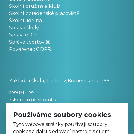
Školní družina a klub
Školní poradenské pracoviště
Školní jídelna
Správa školy
Správce ICT
Správa sportovišť
Pověřenec GDPR
Základní škola, Trutnov, Komenského 399
499 811 195
zskomtu@zskomtu.cz
Používáme soubory cookies
Prohlášení o přístupnosti stránek
Tyto webové stránky používají soubory
cookies a další sledovací nástroje s cílem
Nastavení cookies