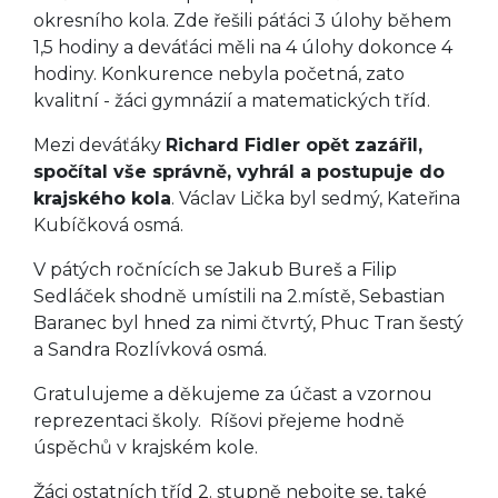
okresního kola. Zde řešili páťáci 3 úlohy během
1,5 hodiny a deváťáci měli na 4 úlohy dokonce 4
hodiny. Konkurence nebyla početná, zato
kvalitní - žáci gymnázií a matematických tříd.
Mezi deváťáky
Richard Fidler opět zazářil,
spočítal vše správně, vyhrál a postupuje do
krajského kola
. Václav Lička byl sedmý, Kateřina
Kubíčková osmá.
V pátých ročnících se Jakub Bureš a Filip
Sedláček shodně umístili na 2.místě, Sebastian
Baranec byl hned za nimi čtvrtý, Phuc Tran šestý
a Sandra Rozlívková osmá.
Gratulujeme a děkujeme za účast a vzornou
reprezentaci školy. Ríšovi přejeme hodně
úspěchů v krajském kole.
Žáci ostatních tříd 2. stupně nebojte se, také