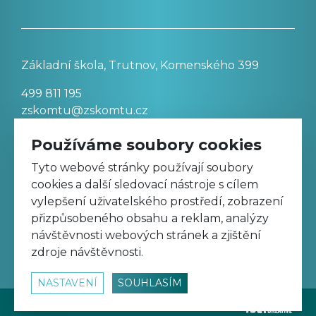
Základní škola, Trutnov, Komenského 399
499 811 195
zskomtu@zskomtu.cz
Používáme soubory cookies
Prohlášení o přístupnosti stránek
Tyto webové stránky používají soubory
cookies a další sledovací nástroje s cílem
Nastavení cookies
vylepšení uživatelského prostředí, zobrazení
přizpůsobeného obsahu a reklam, analýzy
návštěvnosti webových stránek a zjištění
Sledujte nás na Facebooku
zdroje návštěvnosti.
NASTAVENÍ
SOUHLASÍM
© 2026
www.zskomtu.cz