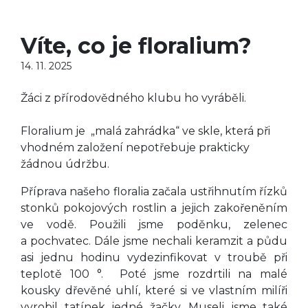
Víte, co je floralium?
14. 11. 2025
Žáci z přírodovědného klubu ho vyráběli.
Floralium je „malá zahrádka“ ve skle, která při
vhodném založení nepotřebuje prakticky
žádnou údržbu.
Příprava našeho floralia začala ustřihnutím řízků
stonků pokojových rostlin a jejich zakořeněním
ve vodě. Použili jsme poděnku, zelenec
a pochvatec. Dále jsme nechali keramzit a půdu
asi jednu hodinu vydezinfikovat v troubě při
teplotě 100 °. Poté jsme rozdrtili na malé
kousky dřevěné uhlí, které si ve vlastním milíři
vyrobil tatínek jedné žačky. Museli jsme také