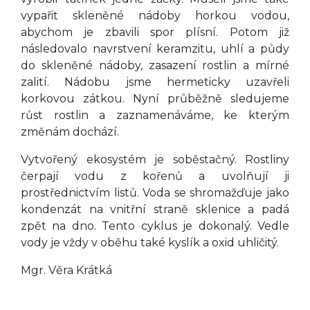
vypařit skleněné nádoby horkou vodou,
abychom je zbavili spor plísní. Potom již
následovalo navrstvení keramzitu, uhlí a půdy
do skleněné nádoby, zasazení rostlin a mírné
zalití. Nádobu jsme hermeticky uzavřeli
korkovou zátkou. Nyní průběžně sledujeme
růst rostlin a zaznamenáváme, ke kterým
změnám dochází.
Vytvořený ekosystém je soběstačný. Rostliny
čerpají vodu z kořenů a uvolňují ji
prostřednictvím listů. Voda se shromažďuje jako
kondenzát na vnitřní straně sklenice a padá
zpět na dno. Tento cyklus je dokonalý. Vedle
vody je vždy v oběhu také kyslík a oxid uhličitý.
Mgr. Věra Krátká