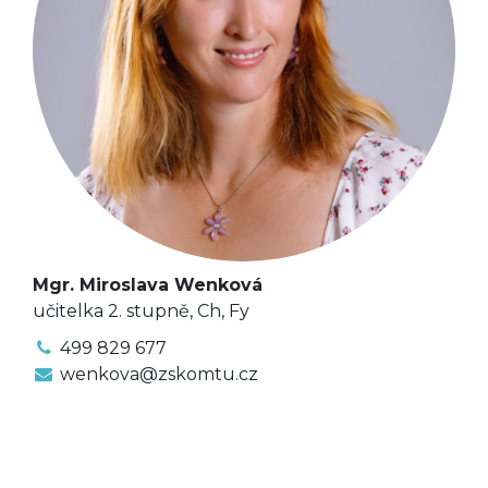
Mgr. Miroslava Wenková
učitelka 2. stupně, Ch, Fy
499 829 677
wenkova@zskomtu.cz