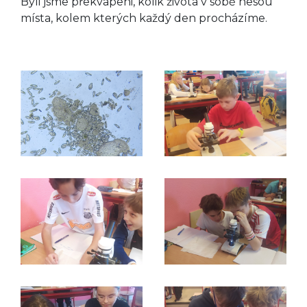
Byli jsme překvapeni, kolik života v sobě nesou
místa, kolem kterých každý den procházíme.