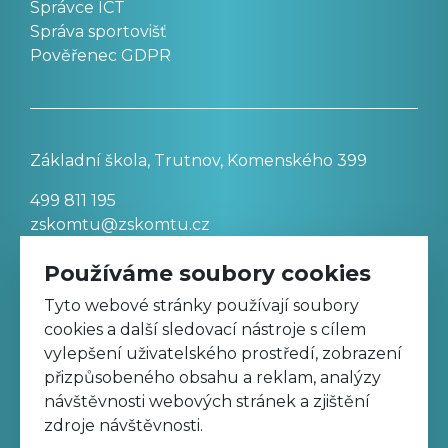
Správce ICT
Správa sportovišť
Pověřenec GDPR
Základní škola, Trutnov, Komenského 399
499 811 195
zskomtu@zskomtu.cz
Používáme soubory cookies
Prohlášení o přístupnosti stránek
Tyto webové stránky používají soubory
cookies a další sledovací nástroje s cílem
Nastavení cookies
vylepšení uživatelského prostředí, zobrazení
přizpůsobeného obsahu a reklam, analýzy
návštěvnosti webových stránek a zjištění
Sledujte nás na Facebooku
zdroje návštěvnosti.